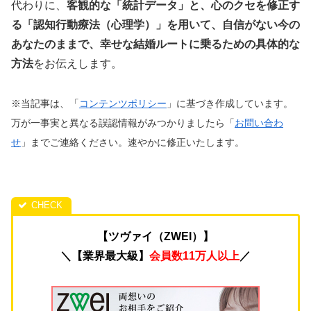
代わりに、
客観的な「統計データ」と、心のクセを修正す
る「認知行動療法（心理学）」を用いて、自信がない今の
あなたのままで、幸せな結婚ルートに乗るための具体的な
方法
をお伝えします。
※当記事は、「
コンテンツポリシー
」に基づき作成しています。
万が一事実と異なる誤認情報がみつかりましたら「
お問い合わ
せ
」までご連絡ください。速やかに修正いたします。
【ツヴァイ（ZWEI）】
＼【業界最大級】
会員数11万人以上
／