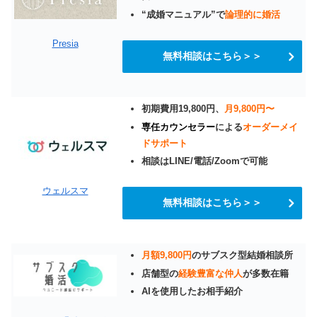
“成婚マニュアル”で
論理的に婚活
Presia
無料相談はこちら＞＞
初期費用19,800円、
月9,800円〜
専任カウンセラー
による
オーダーメイ
ドサポート
相談はLINE/電話/Zoomで可能
ウェルスマ
無料相談はこちら＞＞
月額9,800円
のサブスク型結婚相談所
店舗型の
経験豊富な仲人
が多数在籍
AIを使用したお相手紹介