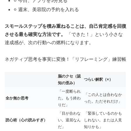
⚪︎ 今日、アプリを5分見る
⚪︎ 週末、美容院の予約を入れる
スモールステップを積み重ねることは、自己肯定感を回復
させる最も確実な方法です。
「できた！」という小さな
達成感が、次の行動への燃料になります。
ネガティブ思考を事実に変換！「リフレーミング」練習帳
脳のクセ（認
つらい解釈（×）
知の歪み）
「一度断られ
「この人とは合わなか
全か無か思考
た。もう終わ
った。ただそれだけ」
りだ」
「目が合わな
「緊張しているのかも
読心術（心の読みすぎ）
い。退屈なん
しれない。または人見
だ」
知りかも」