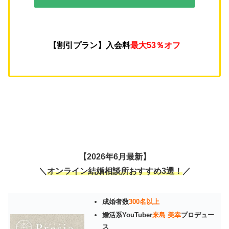
【割引プラン】入会料
最大53％オフ
【2026年6月最新】
＼
オンライン結婚相談所おすすめ3選！
／
成婚者数
300名以上
婚活系YouTuber
来島 美幸
プロデュー
ス