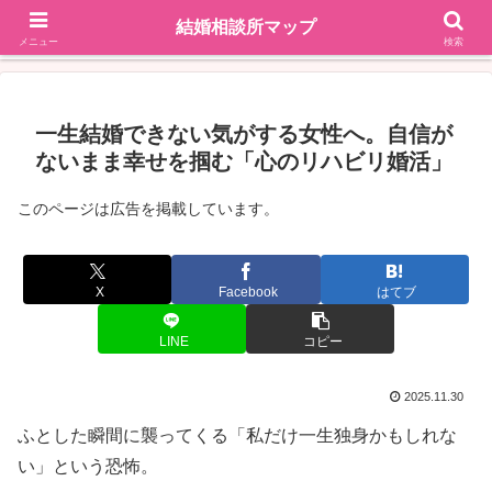
結婚相談所マップ
地域で探す
掲載依頼はこちら
メニュー
検索
一生結婚できない気がする女性へ。自信が
ないまま幸せを掴む「心のリハビリ婚活」
このページは広告を掲載しています。
X
Facebook
はてブ
LINE
コピー
2025.11.30
ふとした瞬間に襲ってくる「私だけ一生独身かもしれな
い」という恐怖。