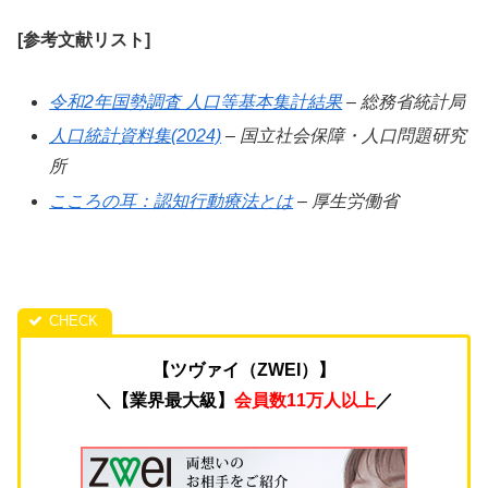
[参考文献リスト]
令和2年国勢調査 人口等基本集計結果
– 総務省統計局
人口統計資料集(2024)
– 国立社会保障・人口問題研究
所
こころの耳：認知行動療法とは
– 厚生労働省
【ツヴァイ（ZWEI）】
＼【業界最大級】
会員数11万人以上
／