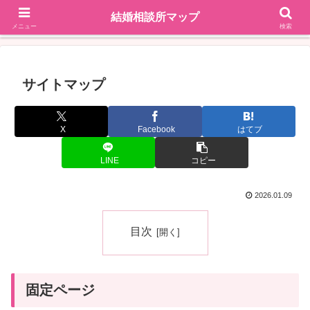
結婚相談所マップ
地域で探す
掲載依頼はこちら
メニュー
検索
サイトマップ
X
Facebook
はてブ
LINE
コピー
2026.01.09
目次
固定ページ