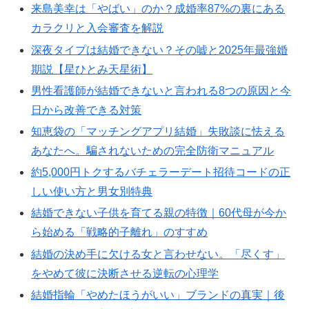
来島美幸は「やばい」のか？成婚率87%の裏にある
カラクリと入会審査を解説
深夜タイプは結婚できない？その嘘と2025年最強婚
期説【星ひとみ天星術】
男性看護師が結婚できないと言われる8つの原因と今
日から改善できる対策
知恵袋の「マッチングアプリ結婚」失敗談に怯える
あなたへ。騙されないための完全防衛マニュアル
約5,000円トクするバチェラーデート招待コードの正
しい使い方と男女別特典
結婚できない子供を育てる親の特徴｜60代母が今か
ら始める「戦略的子離れ」のすすめ
結婚の決め手に欠ける女と言わせない。「尽くす」
をやめて彼に決断させる逆転の心理学
結婚指輪「やめたほうがいい」ブランドの真実｜後