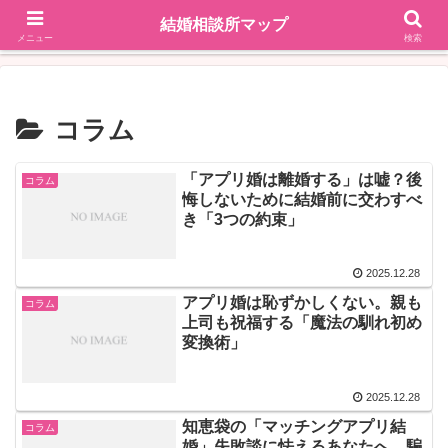
結婚相談所マップ
地域で探す
掲載依頼はこちら
メニュー
検索
コラム
「アプリ婚は離婚する」は嘘？後
コラム
悔しないために結婚前に交わすべ
き「3つの約束」
2025.12.28
アプリ婚は恥ずかしくない。親も
コラム
上司も祝福する「魔法の馴れ初め
変換術」
2025.12.28
知恵袋の「マッチングアプリ結
コラム
婚」失敗談に怯えるあなたへ。騙