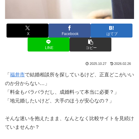
X
Facebook
はてブ
LINE
コピー
2025.10.27
2026.02.26
「
福井市
で結婚相談所を探しているけど、正直どこがいい
のか分からない…」
「料金もバラバラだし、成婚料って本当に必要？」
「地元婚したいけど、大手のほうが安心なの？」
そんな迷いを抱えたまま、なんとなく比較サイトを見続け
ていませんか？