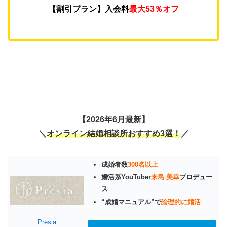
【割引プラン】入会料
最大53％オフ
【2026年6月最新】
＼
オンライン結婚相談所おすすめ3選！
／
成婚者数
300名以上
婚活系YouTuber
来島 美幸
プロデュー
ス
“成婚マニュアル”で
論理的に婚活
Presia