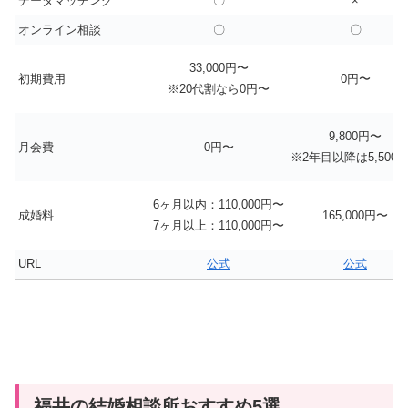
データマッチング
〇
×
オンライン相談
〇
〇
33,000円〜
初期費用
0円〜
※20代割なら0円〜
9,800円〜
月会費
0円〜
※2年目以降は5,500
6ヶ月以内：110,000円〜
成婚料
165,000円〜
7ヶ月以上：110,000円〜
URL
公式
公式
福井の結婚相談所おすすめ5選