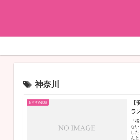
神奈川
【
おすすめ比較
ラ
「横
ない
した
んと