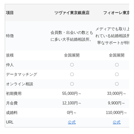
項目
ツヴァイ東京銀座店
フィオーレ東京
メディアでも取り上
会員数・出会いの数とも
特徴
れている結婚相談所
に多い大手結婚相談所。
寧なサポートが特徴
規模
全国展開
全国展開
仲人
〇
〇
データマッチング
〇
〇
オンライン相談
〇
〇
初期費用
55,000円～
33,000円～
月会費
12,100円～
9,900円～
成婚料
0円～
110,000円～
URL
公式
公式