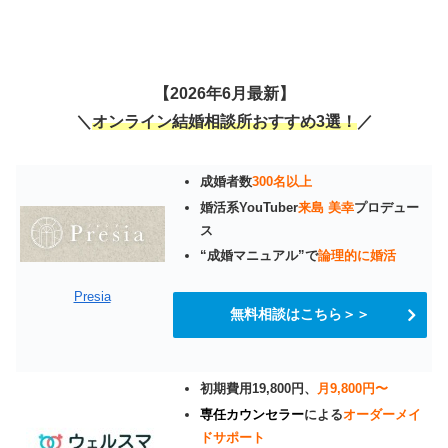
【2026年6月最新】
＼
オンライン結婚相談所おすすめ3選！
／
成婚者数
300名以上
婚活系YouTuber
来島 美幸
プロデュー
ス
“成婚マニュアル”で
論理的に婚活
Presia
無料相談はこちら＞＞
初期費用19,800円、
月9,800円〜
専任カウンセラー
による
オーダーメイ
ドサポート