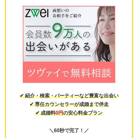
✔ 紹介・検索・パーティーなど豊富な出会い
✔ 専任カウンセラーが成婚まで伴走
✔ 成婚料
0円
の安心料金プラン
＼60秒で完了！／