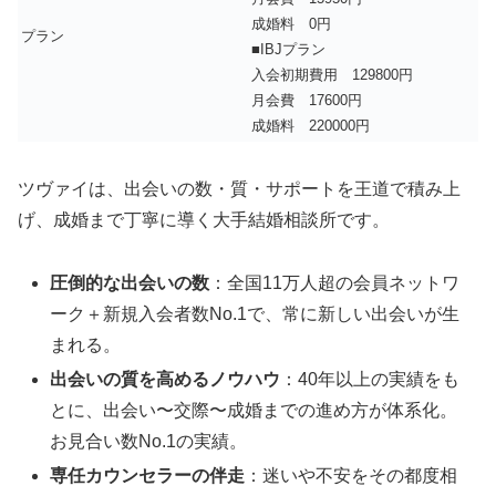
成婚料 0円
プラン
■IBJプラン
入会初期費用 129800円
月会費 17600円
成婚料 220000円
ツヴァイは、出会いの数・質・サポートを王道で積み上
げ、成婚まで丁寧に導く大手結婚相談所です。
圧倒的な出会いの数
：全国11万人超の会員ネットワ
ーク＋新規入会者数No.1で、常に新しい出会いが生
まれる。
出会いの質を高めるノウハウ
：40年以上の実績をも
とに、出会い〜交際〜成婚までの進め方が体系化。
お見合い数No.1の実績。
専任カウンセラーの伴走
：迷いや不安をその都度相