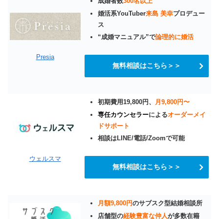
成婚者数
300名以上
婚活系YouTuber
来島 美幸
プロデュー
ス
“成婚マニュアル”で
論理的に婚活
Presia
無料相談はこちら＞＞
初期費用19,800円、
月9,800円〜
専任カウンセラー
による
オーダーメイ
ドサポート
相談はLINE/電話/Zoomで可能
ウェルスマ
無料相談はこちら＞＞
月額9,800円
のサブスク型結婚相談所
店舗型の
経験豊富な仲人
が多数在籍