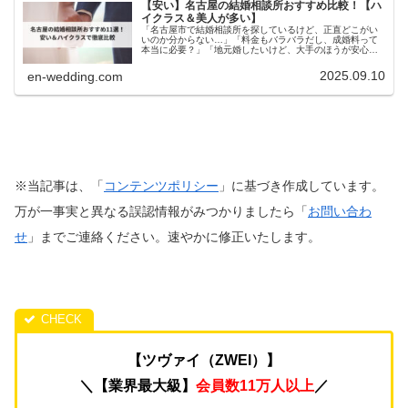
【安い】名古屋の結婚相談所おすすめ比較！【ハ
イクラス＆美人が多い】
「名古屋市で結婚相談所を探しているけど、正直どこがい
いのか分からない…」「料金もバラバラだし、成婚料って
本当に必要？」「地元婚したいけど、大手のほうが安心な
の？」そんな迷いを抱えたまま、なんとなく比較サイトを
見続けていませんか？結論から言う...
2025.09.10
en-wedding.com
※当記事は、「
コンテンツポリシー
」に基づき作成しています。
万が一事実と異なる誤認情報がみつかりましたら「
お問い合わ
せ
」までご連絡ください。速やかに修正いたします。
【ツヴァイ（ZWEI）】
＼【業界最大級】
会員数11万人以上
／