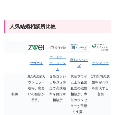
人気結婚相談所比較
パートナー
IBJメンバー
ツヴァイ
エージェン
サンマリエ
ズ
ト
JLCA認定カ
専任コンシ
東証プライ
1年以内の成
ウンセラー
ェルジュ伴
ム上場企業
婚率が76％
在籍、出会
走で高成婚
直営の結婚
を実現する
特徴
いの種類が
率を目指す
相談所。専
老舗
豊富。
相談所
任カウンセ
ラーが手厚
く支援。