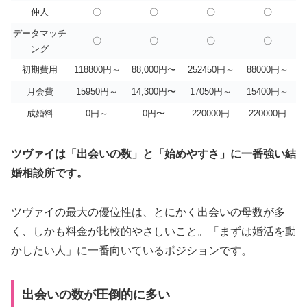
仲人
〇
〇
〇
〇
データマッチ
〇
〇
〇
〇
ング
初期費用
118800円～
88,000円〜
252450円～
88000円～
月会費
15950円～
14,300円〜
17050円～
15400円～
成婚料
0円～
0円〜
220000円
220000円
ツヴァイは「出会いの数」と「始めやすさ」に一番強い結
婚相談所です。
ツヴァイの最大の優位性は、とにかく出会いの母数が多
く、しかも料金が比較的やさしいこと。「まずは婚活を動
かしたい人」に一番向いているポジションです。
出会いの数が圧倒的に多い