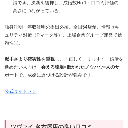
談でき、決断を後押し。成婚数No.1・口コミ評価の
高さにつながっている。
独身証明・年収証明の提出必須、全国54店舗、情報セキ
ュリティ対策（Pマーク等）、上場企業グループ運営で信
頼性◎。
派手さより確実性を重視
し、「正しく、まっすぐ」婚活を
進めたい人向け。
会える環境×磨かれたノウハウ×人のサ
ポート
で、成婚に近づける設計が強みです。
公式サイト＞＞
ツヴァイ 名古屋店の良い口コミ