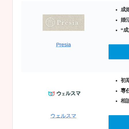
成
婚活
“
Presia
初期
専
相談
ウェルスマ