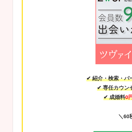
✔ 紹介・検索・
✔ 専任カウ
✔ 成婚料
0
＼6