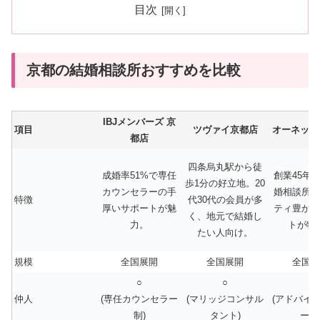
目次
京都の結婚相談所おすすめを比較
IBJメンバーズ 京
項目
ツヴァイ京都店
オーネット
都店
四条烏丸駅から徒
成婚率51%で専任
創業45年
歩1分の好立地。20
カウンセラーの手
婚相談所。
特徴
代30代の会員が多
厚いサポートが魅
ティ豊かな
く、地元で結婚し
力。
トが特
たい人向け。
規模
全国展開
全国展開
全国展
○
○
○
仲人
(専任カウンセラー
(マリッジコンサル
(アドバイ
制)
タント)
ート