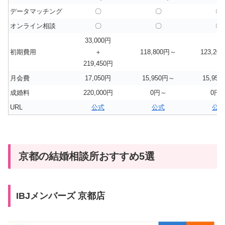
データマッチング
〇
〇
〇
オンライン相談
〇
〇
〇
33,000円
初期費用
＋
118,800円～
123,20
219,450円
月会費
17,050円
15,950円～
15,95
成婚料
220,000円
0円～
0円
URL
公式
公式
公式
京都の結婚相談所おすすめ5選
IBJメンバーズ 京都店