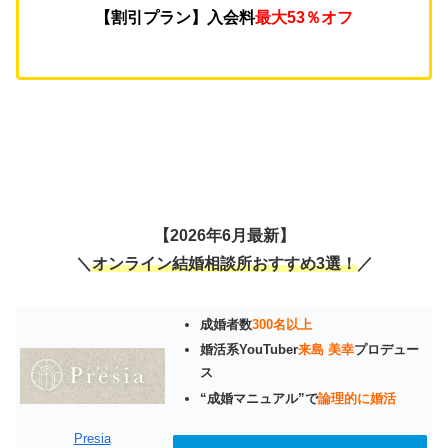
【割引プラン】入会料
最大53％オフ
【2026年6月最新】
＼
オンライン結婚相談所おすすめ3選！
／
成婚者数
300名以上
婚活系YouTuber
来島 美幸
プロデュー
ス
“成婚マニュアル”で
論理的に婚活
Presia